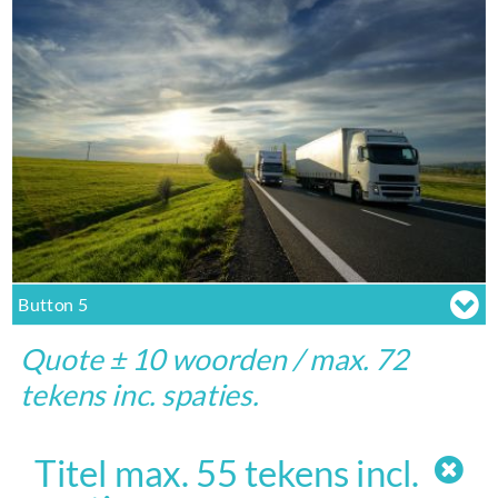
Button 5
Quote ± 10 woorden / max. 72
tekens inc. spaties.
Titel max. 55 tekens incl.
