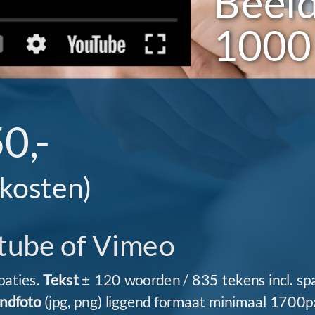
Beeld
1000
0,-
ekosten)
utube of Vimeo
paties.
Tekst
± 120 woorden / 835 tekens incl. sp
ndfoto
(jpg, png) liggend formaat minimaal 1700px