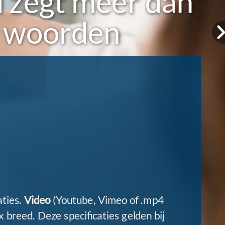
 zegt meer dan
 woorden
aties.
Video
(Youtube, Vimeo of .mp4
 breed. Deze specificaties gelden bij